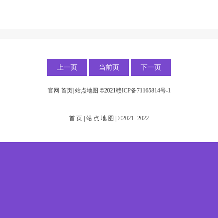
上一页
当前页
下一页
官网
首页
|
站点地图
©2021
赣ICP备71165814号-1
首
页
|
站
点
地
图
|
©2021-
2022