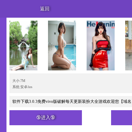
返回
大小:7M
系统:安卓/ios
软件下载3.0.3免费vivo版破解每天更新装扮大全游戏欢迎您【域名】
🔞进入🔞