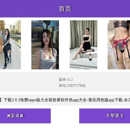
首页
版本:v1.2
评论:238371750次
下载3.0.3免费oppo版大全装扮黄软件色app大全-黄应用色版app下载-
❌安卓❌
👙苹果👙