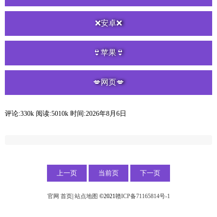
❌安卓❌
👙苹果👙
💋网页💋
评论:330k
阅读:
5010k
时间:2026年8月6日
上一页
当前页
下一页
官网
首页
|
站点地图
©2021
赣ICP备71165814号-1